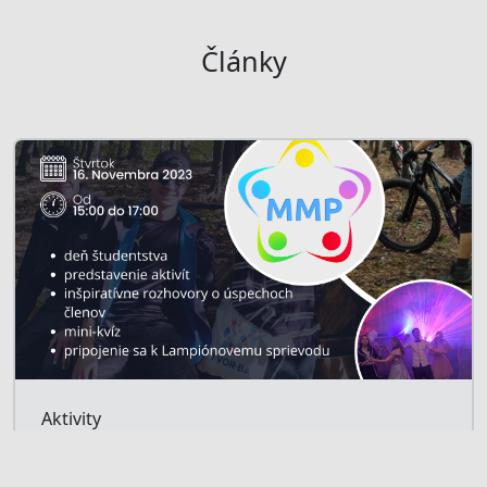
Články
Aktivity
Deň otvorených dverí
Ku dňu študentstva pozývame žiakov 16.